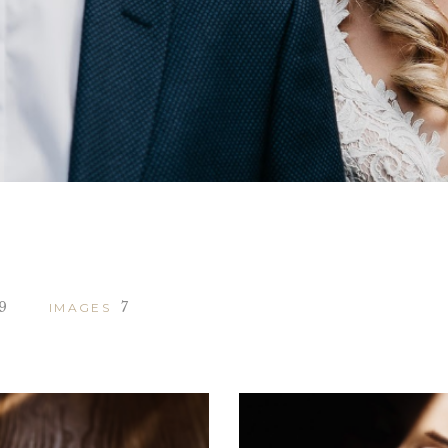
9
7
IMAGES