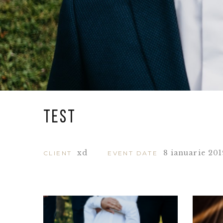
test
xd
8 ianuarie 201
CLIENT
EVENT DATE